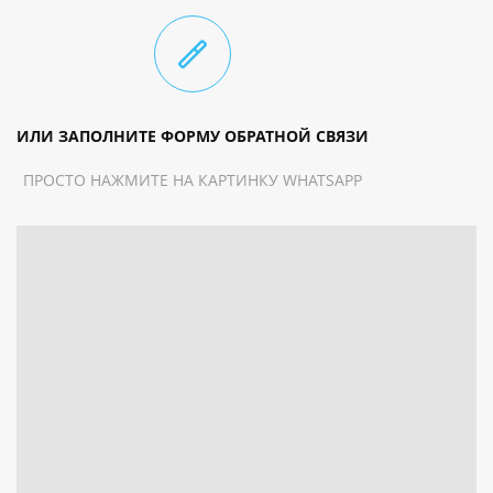
СВЧ печь
Ледогенератор
Кофемашина Nispresso Premium
Мотор для динги
Доп услуги
ИЛИ ЗАПОЛНИТЕ ФОРМУ ОБРАТНОЙ СВЯЗИ
Каяк двухместный, сап доски, безлимитный
ПРОСТО НАЖМИТЕ НА КАРТИНКУ WHATSAPP
интернет на борту
Марина г Каш
ДО 4 ПАССАЖИРОВ
14 МЕТРОВ ДЛИНОЙ