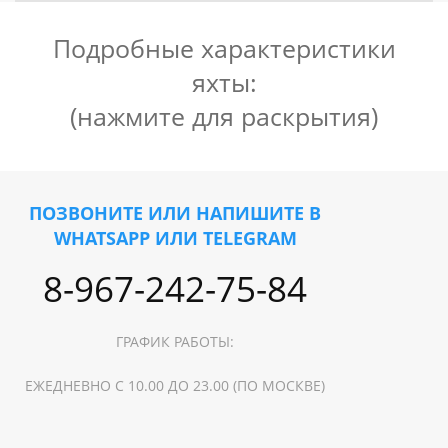
Подробные характеристики
яхты:
(нажмите для раскрытия)
Bavaria 46 Cruiser
Частная версия 3 каюты (одна мастер каюта) / 3
санузла
ПОЗВОНИТЕ ИЛИ НАПИШИТЕ В
Полный тик на палубе
WHATSAPP ИЛИ TELEGRAM
Кондиционер
Вебасто
8-967-242-75-84
Солнечные панели
Инвертор
Музыка
ГРАФИК РАБОТЫ:
Подушки в кокпит
Матрасы для загара
ЕЖЕДНЕВНО С 10.00 ДО 23.00 (ПО МОСКВЕ)
2 холодильника в салоне + холодильник в кокпите
Телевизор
Газовый гриль в кокпите