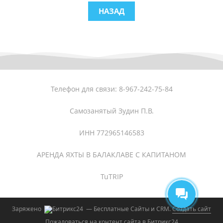
НАЗАД
Телефон для связи: 8-967-242-75-84
Самозанятый Зудин П.В.
ИНН 772965146583
АРЕНДА ЯХТЫ В БАЛАКЛАВЕ С КАПИТАНОМ
TuTRIP
Заряжено
— Бесплатные Сайты и CRM.
Создать сайт
Пожаловаться на контент cайта в
Битрикс24