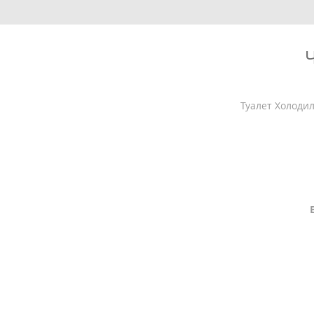
Ч
Туалет Холоди