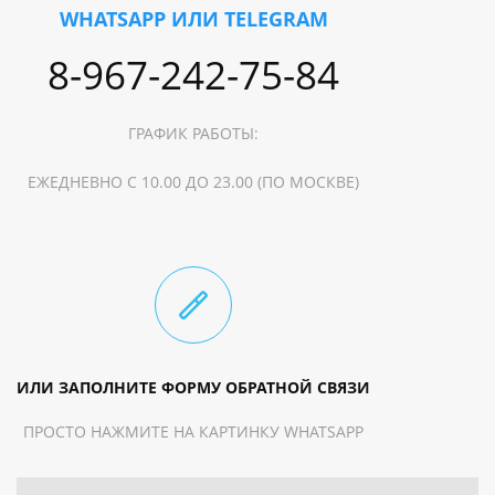
WHATSAPP ИЛИ TELEGRAM
Осадка: 1.5 м
Максимально пассажиров: 11 чел.
8-967-242-75-84
Материал корпуса: Пластик
ГРАФИК РАБОТЫ:
ЕЖЕДНЕВНО С 10.00 ДО 23.00 (ПО МОСКВЕ)
ИЛИ ЗАПОЛНИТЕ ФОРМУ ОБРАТНОЙ СВЯЗИ
ПРОСТО НАЖМИТЕ НА КАРТИНКУ WHATSAPP