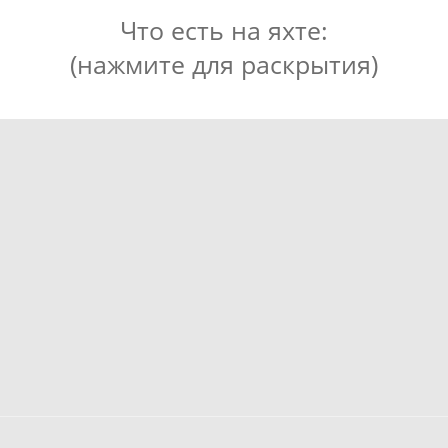
Что есть на яхте:
(нажмите для раскрытия)
туалет, душ, полноценная кухня, музыка с
возможностью подключения по блютуз. 2 каюты +
кают-компания, доступны для переодевания на
коротких выходах и для проживания при чартере.
Яхта полностью автономна, способна находиться в
море длительное время. Современная яхта нового
поколения, средиземноморский кокпит,
навигационные системы, автопилот, АИС,
радиостанция RАYМАRINЕ.
-удочки
-готовка пойманного улова на борту капитаном
(жарим)
-SAP доски 1000 т.р. в час (от 3х часов в подарок)
-чай/кофе (в зимний период)
-полотенца по запросу